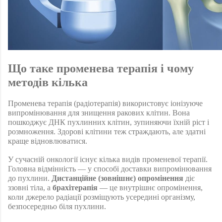
Що таке променева терапія і чому 
методів кілька 
Променева терапія (радіотерапія) використовує іонізуюче 
випромінювання для знищення ракових клітин. Вона 
пошкоджує ДНК пухлинних клітин, зупиняючи їхній ріст і 
розмноження. Здорові клітини теж страждають, але здатні 
краще відновлюватися.
У сучасній онкології існує кілька видів променевої терапії. 
Головна відмінність — у способі доставки випромінювання 
до пухлини. 
Дистанційне (зовнішнє) опромінення
 діє 
ззовні тіла, а 
брахітерапія
 — це внутрішнє опромінення, 
коли джерело радіації розміщують усередині організму, 
безпосередньо біля пухлини.