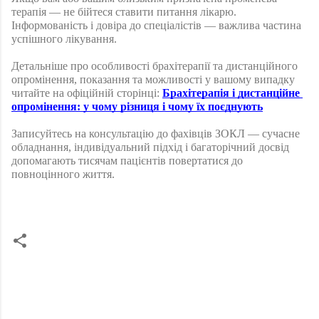
терапія — не бійтеся ставити питання лікарю. 
Інформованість і довіра до спеціалістів — важлива частина 
успішного лікування.
Детальніше про особливості брахітерапії та дистанційного 
опромінення, показання та можливості у вашому випадку 
читайте на офіційній сторінці: 
Брахітерапія і дистанційне 
опромінення: у чому різниця і чому їх поєднують
Записуйтесь на консультацію до фахівців ЗОКЛ — сучасне 
обладнання, індивідуальний підхід і багаторічний досвід 
допомагають тисячам пацієнтів повертатися до 
повноцінного життя.
К
о
м