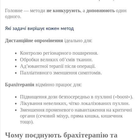
Головне — методи 
не конкурують
, а 
доповнюють
 один 
одного.
Які задачі вирішує кожен метод 
Дистанційне опромінення
 ідеально для:
Контролю регіонарного поширення.
Обробки великих об’ємів тканин.
Ад’ювантної терапії після операції.
Палліативного зменшення симптомів.
Брахітерапія
 відмінно працює для:
Підвищення дози безпосередньо в пухлині («boost»).
Лікування невеликих, чітко локалізованих пухлин.
Зменшення променевого навантаження на критичні 
органи (сечовий міхур, пряма кишка, кишечник 
тощо).
Чому поєднують брахітерапію та 