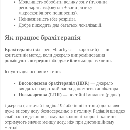
Можливість обробити велику зону (пухлина + 
регіонарні лімфовузли + зони ризику 
мікроскопічного поширення).
Неінвазивність (без розрізів).
Добре підходить для багатьох локалізацій.
Як працює брахітерапія 
Брахітерапія
 (від грец. «brachys» — короткий) — це 
контактний метод, коли джерело випромінювання 
розміщують 
всередині
 або 
дуже близько
 до пухлини.
Існують два основних типи:
Високодозова брахітерапія (HDR)
 — джерело 
вводять на короткий час за допомогою аплікатора.
Низькодозова (LDR)
 — постійні імпланти (рідше).
Джерело (зазвичай іридію-192 або інші ізотопи) доставляє 
дуже високу дозу безпосередньо в пухлину. Радіація швидко 
слабшає з відстанню, тому навколишні здорові тканини 
отримують значно меншу дозу, ніж при дистанційному 
методі.