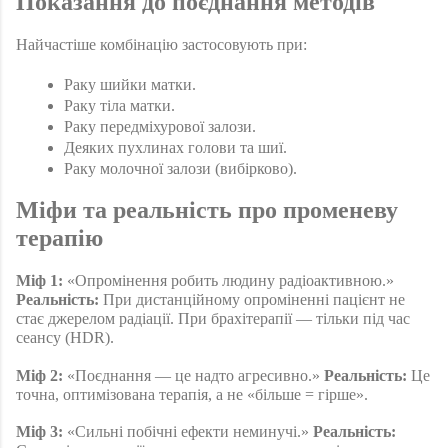
Показання до поєднання методів
Найчастіше комбінацію застосовують при:
Раку шийки матки.
Раку тіла матки.
Раку передміхурової залози.
Деяких пухлинах голови та шиї.
Раку молочної залози (вибірково).
Міфи та реальність про променеву 
терапію 
Міф 1:
 «Опромінення робить людину радіоактивною.» 
Реальність:
 При дистанційному опроміненні пацієнт не 
стає джерелом радіації. При брахітерапії — тільки під час 
сеансу (HDR).
Міф 2:
 «Поєднання — це надто агресивно.» 
Реальність:
 Це 
точна, оптимізована терапія, а не «більше = гірше».
Міф 3:
 «Сильні побічні ефекти неминучі.» 
Реальність: