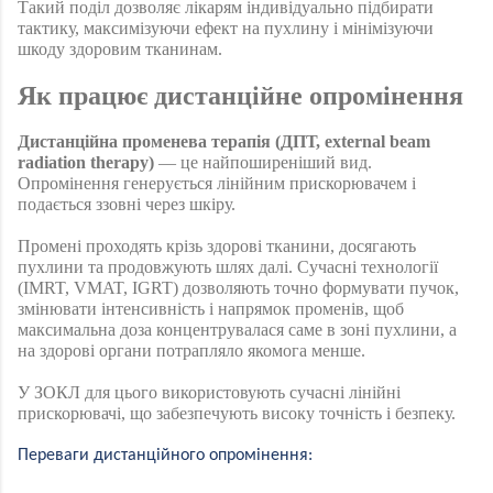
Такий поділ дозволяє лікарям індивідуально підбирати 
тактику, максимізуючи ефект на пухлину і мінімізуючи 
шкоду здоровим тканинам.
Як працює дистанційне опромінення 
Дистанційна променева терапія (ДПТ, external beam 
radiation therapy)
 — це найпоширеніший вид. 
Опромінення генерується лінійним прискорювачем і 
подається ззовні через шкіру.
Промені проходять крізь здорові тканини, досягають 
пухлини та продовжують шлях далі. Сучасні технології 
(IMRT, VMAT, IGRT) дозволяють точно формувати пучок, 
змінювати інтенсивність і напрямок променів, щоб 
максимальна доза концентрувалася саме в зоні пухлини, а 
на здорові органи потрапляло якомога менше.
У ЗОКЛ для цього використовують сучасні лінійні 
прискорювачі, що забезпечують високу точність і безпеку.
Переваги дистанційного опромінення: