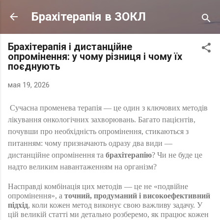
К основному контенту
Брахітерапія в ЗОКЛ
Брахітерапія і дистанційне
опромінення: у чому різниця і чому їх
поєднують
мая 19, 2026
Сучасна променева терапія — це один з ключових методів 
лікування онкологічних захворювань. Багато пацієнтів, 
почувши про необхідність опромінення, стикаються з 
питанням: чому призначають одразу два види — 
дистанційне опромінення та 
брахітерапію
? Чи не буде це 
надто великим навантаженням на організм?
Насправді комбінація цих методів — це не «подвійне 
опромінення», а 
точний, продуманий і високоефективний 
підхід
, коли кожен метод виконує свою важливу задачу. У 
цій великій статті ми детально розберемо, як працює кожен 