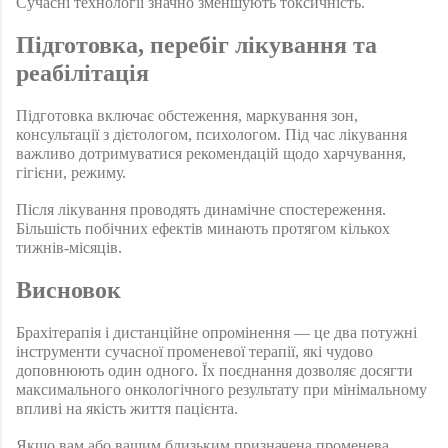
Сучасні технології значно зменшують токсичність.
Підготовка, перебіг лікування та 
реабілітація 
Підготовка включає обстеження, маркування зон, 
консультації з дієтологом, психологом. Під час лікування 
важливо дотримуватися рекомендацій щодо харчування, 
гігієни, режиму.
Після лікування проводять динамічне спостереження. 
Більшість побічних ефектів минають протягом кількох 
тижнів-місяців.
Висновок 
Брахітерапія і дистанційне опромінення — це два потужні 
інструменти сучасної променевої терапії, які чудово 
доповнюють один одного. Їх поєднання дозволяє досягти 
максимального онкологічного результату при мінімальному 
впливі на якість життя пацієнта.
Якщо вам або вашим близьким призначена променева 